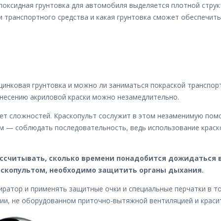
эпоксидная грунтовка для автомобиля выделяется плотной стру
ки транспортного средства и какая грунтовка сможет обеспечи
инковая грунтовка и можно ли заниматься покраской транспорт
нанесению акриловой краски можно незамедлительно.
ет сложностей. Краскопульт сослужит в этом незаменимую пом
ом — соблюдать последовательность, ведь использование краск
ассчитывать, сколько времени понадобится дожидаться в
аскопультом, необходимо защитить органы дыхания.
атор и применять защитные очки и специальные перчатки в то 
ии, не оборудованном приточно-вытяжной вентиляцией и красит