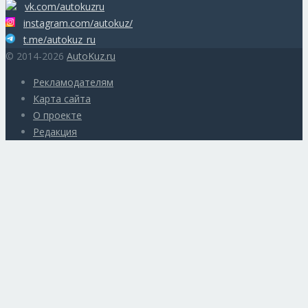
vk.com/autokuzru
instagram.com/autokuz/
t.me/autokuz_ru
© 2014-2026
AutoKuz.ru
Рекламодателям
Карта сайта
О проекте
Редакция