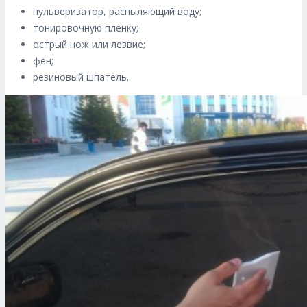
пульверизатор, распыляющий воду;
тонировочную пленку;
острый нож или лезвие;
фен;
резиновый шпатель.