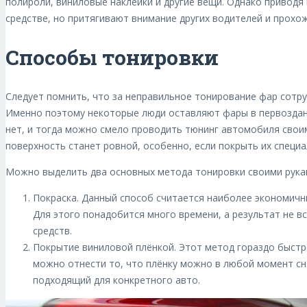
полироли, виниловые наклейки и другие вещи. Однако приводя 
средстве, но притягивают внимание других водителей и прохо
Способы тонировки
Следует помнить, что за неправильное тонирование фар сотру
Именно поэтому некоторые люди оставляют фары в первозданно
нет, и тогда можно смело проводить тюнинг автомобиля своим
поверхность станет ровной, особенно, если покрыть их специа
Можно выделить два основных метода тонировки своими рука
Покраска. Данный способ считается наиболее экономичн
Для этого понадобится много времени, а результат не вс
средств.
Покрытие виниловой плёнкой. Этот метод гораздо быстре
можно отнести то, что плёнку можно в любой момент сн
подходящий для конкретного авто.