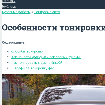
Отзывы
Эмблемы
Кузовные работы
»
Тонировка авто
Особенности тонировки
Содержание
:
Способы тонировки
Как нанести краску или лак своими руками?
Как тонировать фары плёнкой?
Штрафы за тонировку фар