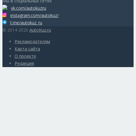
Мы в социальных сетях
vk.com/autokuzru
instagram.com/autokuz/
t.me/autokuz_ru
© 2014-2026
AutoKuz.ru
Рекламодателям
Карта сайта
О проекте
Редакция