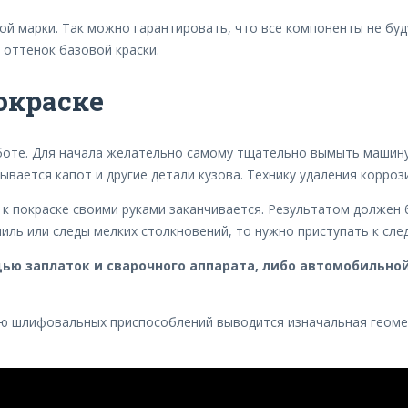
ой марки. Так можно гарантировать, что все компоненты не буду
 оттенок базовой краски.
окраске
боте. Для начала желательно самому тщательно вымыть машину.
ется капот и другие детали кузова. Технику удаления коррозии
а к покраске своими руками заканчивается. Результатом долже
ниль или следы мелких столкновений, то нужно приступать к сл
ю заплаток и сварочного аппарата, либо автомобильно
ю шлифовальных приспособлений выводится изначальная геомет