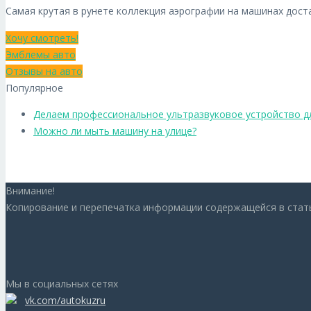
Самая крутая в рунете коллекция аэрографии на машинах дост
Хочу смотреть!
Эмблемы авто
Отзывы на авто
Популярное
Делаем профессиональное ультразвуковое устройство д
Можно ли мыть машину на улице?
Внимание!
Копирование и перепечатка информации содержащейся в статья
Мы в социальных сетях
vk.com/autokuzru