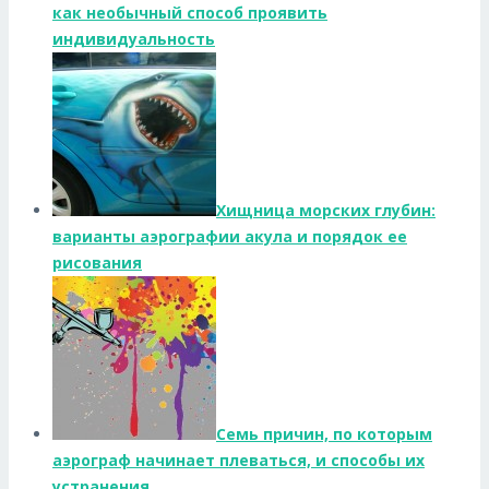
как необычный способ проявить
индивидуальность
Хищница морских глубин:
варианты аэрографии акула и порядок ее
рисования
Семь причин, по которым
аэрограф начинает плеваться, и способы их
устранения