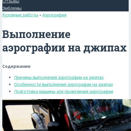
Отзывы
Эмблемы
Кузовные работы
»
Аэрография
Выполнение
аэрографии на джипах
Содержание
:
Причины выполнения аэрографии на джипах
Особенности выполнения аэрографии на джипах
Подготовка машины для проведения аэрографии